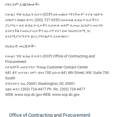
የትርጉም አገልግሎቶች፡-
የውልና ግዥ ጽሕፈት ቤትን (OCP) በተመለከተ ማንኛውም ጥያቄ ካለዎት
እባክዎን በስልክ ቁጥር (202) 727-0252 በመደወል ጽሕፈት ቤታችንን
ያነጋግሩ። ወደ ጽሕፈት ቤታችን ሲደውሉ ወይም ሲመጡ እርስዎን መርዳት
እንድንችል የመስሪያ ቤታችን ሰራተኛ የሆነ ሰው ከአስተርጓሚ ጋር
እንደሚያገናኝዎት ልናረጋግጥልዎት እንወዳለን።
የአድራሻ መረጃዎች፡-
የውልና ግዥ ጽሕፈት ቤትን (OCP) Office of Contracting and
Procurement
የደንበኞች መስተንግዶ ማእከል Customer Contact Center
441 4ኛ መንገድ፣ ሰም፣ ህንጻ 700 ደቡብ 441 4th Street, NW; Suite 700
South
ዋሽንግተን ዲሲ 20001 Washington, DC 20001
ስልክ ቁጥር (202) 724-4477 Ph. No. (202) 724-4477
WEB: www.ocp.dc.gov WEB: www.ocp.dc.gov
Office of Contracting and Procurement