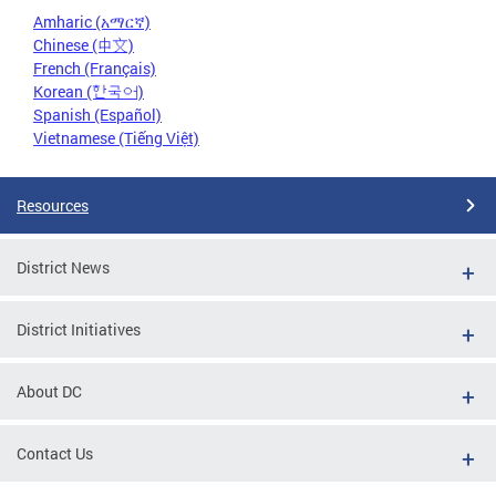
Amharic (አማርኛ)
Chinese (中文)
French (Français)
Korean (한국어)
Spanish (Español)
Vietnamese (Tiếng Việt)
Resources
District News
District Initiatives
About DC
Contact Us