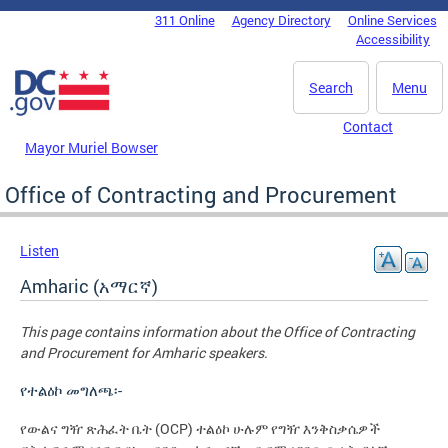
Skip to main content
311 Online
Agency Directory
Online Services
DC Agency Top Menu
Accessibility
Search
Menu
Contact
Mayor Muriel Bowser
Office of Contracting and Procurement
Listen
Amharic (አማርኛ)
This page contains information about the Office of Contracting
and Procurement for Amharic speakers.
የተልዕኮ መግለጫ፡-
የውልና ግዥ ጽሕፈት ቤት (OCP) ተልዕኮ ሁሉም የግዥ እንቅስቃሴዎች