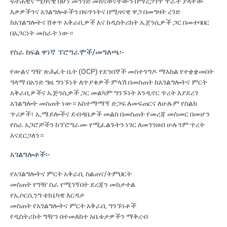
ፍትሐዊና ሚዛናዊ በሆነ መንገድ መከናወናቸውን በማረጋገጥ ጥራት ያላቸው
እቃዎችንና አገልግሎቶችን በፍጥነትና በሚዛናዊ ዋጋ በመግዛት ረገድ
ከአገልግሎትና ሸቀጥ አቅራቢዎች እና ከዲስትሪክት ኤጀንሲዎች ጋር በመተባበር
በአጋርነት መስራት ነው።
የስራ ክፍል ዋነኛ ፕሮግራሞች/መግለጫ፡-
የውልና ግዥ ጽሕፈት ቤት (OCP) የደንበኞች መስተንግዶ ማእከል የተቋቋመበት
ዓላማ በአንድ ግዜ ግንኙነት ለጥያቄዎች ምላሽ በመስጠት ከአገልግሎትና ምርት
አቅራቢዎችና ኤጅንሲዎች ጋር መልካም ግንኙነት እንዲኖር ጥረት እያደረገ
አገልግሎት መስጠት ነው። አስተማማኝ ድጋፍ ለመፍጠርና ለሁሉም የስልክ
ጥሪዎች፣ ኢሜይሎችና ደብዳቤዎች መልስ በመስጠት የመረጃ መስመር በመሆን
የስራ አጋሮቻችን ከፕሮግራሙ የሚፈልጉትን ነገር ለመገንዘብ ሁሉንም ጥረት
እናደርጋለን።
አገልግሎቶች፡-
የአገልግሎትና ምርት አቅራቢ ስልጠና/ትምህርት
መስጠት የግዥ ስራ የሚገኝበት ደረጃን መከታተል
የኢሶርሲንግ ቴክኒካዊ እርዳታ
መስጠት የአገልግሎትና ምርት አቅራቢ ግንኙነቶች
የዲስትሪክት ግዥን በተመለከተ አቤቱታዎችን ማቅረብ