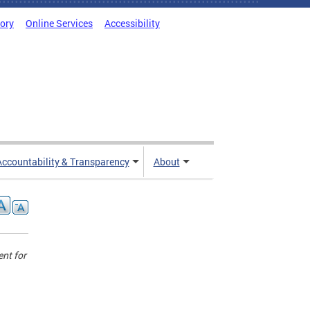
tory
Online Services
Accessibility
Accountability & Transparency
About
nt for