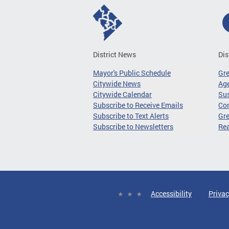
District News
Dis
Mayor's Public Schedule
Gr
Citywide News
Age
Citywide Calendar
Sus
Subscribe to Receive Emails
Co
Subscribe to Text Alerts
Gre
Subscribe to Newsletters
Re
Accessibility
Privac