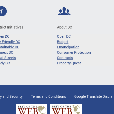
trict Initiatives
About DC
een DC
Open DC
-Friendly DC
Budget
tainable DC
Emancipation
nnect DC
Consumer Protection
at Streets
Contracts
ady DC
Property Quest
y and Security
Terms and Conditions
Google Translate Discla