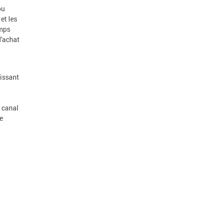
ou
et les
emps
d'achat
tissant
 canal
e