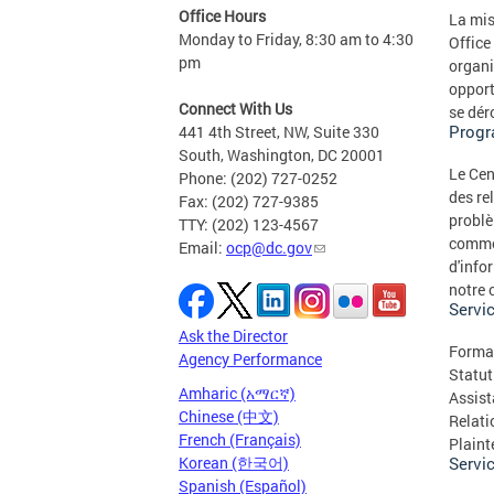
Office Hours
La mis
Monday to Friday, 8:30 am to 4:30
Office
pm
organi
opport
Connect With Us
se dér
Progr
441 4th Street, NW, Suite 330
South, Washington, DC 20001
Le Cen
Phone: (202) 727-0252
des re
Fax: (202) 727-9385
problè
TTY: (202) 123-4567
commer
Email:
ocp@dc.gov
d'info
notre 
Servic
Ask the Director
Format
Agency Performance
Statut
Amharic (አማርኛ)
Assist
Chinese (中文)
Relati
French (Français)
Plaint
Korean (한국어)
Servic
Spanish (Español)