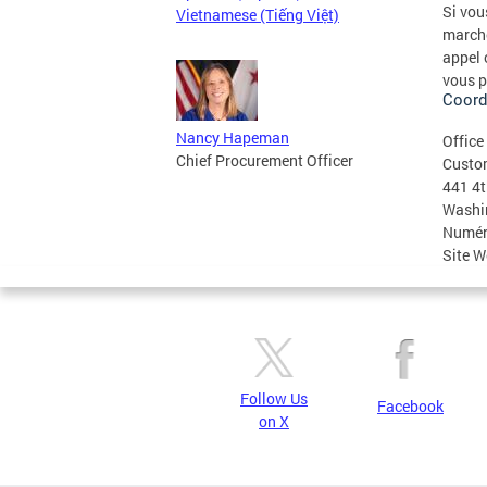
Si vou
Vietnamese (Tiếng Việt)
marché
appel 
vous p
Coord
Nancy Hapeman
Office
Chief Procurement Officer
Custo
441 4t
Washi
Numéro
Site W
Follow Us
Facebook
on X